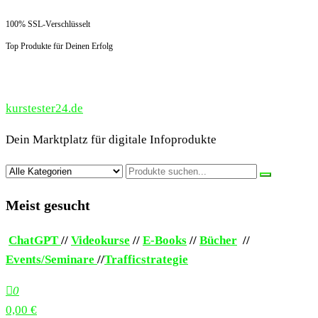
100% SSL-Verschlüsselt
Top Produkte für Deinen Erfolg
kurstester24.de
Dein Marktplatz für digitale Infoprodukte
Meist gesucht
ChatGPT
//
Videokurse
//
E-Books
//
Bücher
//
Events/Seminare
//
Trafficstrategie
0
0,00 €