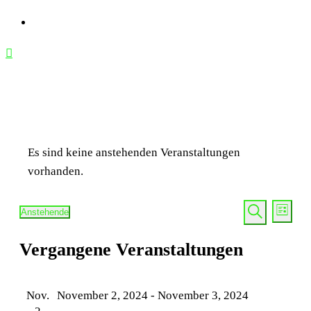
Es sind keine anstehenden Veranstaltungen
vorhanden.
Vera
Veransta
Anstehende
Liste
Suche
Datum
Ansi
Suche
Vergangene Veranstaltungen
wählen.
Navi
und
Ansichte
Nov.
November 2, 2024
-
November 3, 2024