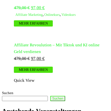
Ursprünglicher
Aktueller
479,00
€
97,00
€
Preis
Preis
,
,
Affiliate Marketing
Onlinekurs
Videokurs
war:
ist:
MEHR ERFAHREN
479,00 €
97,00 €.
Affiliate Revoulution – Mit Tiktok und KI online
Geld verdienen
Ursprünglicher
Aktueller
479,00
€
97,00
€
Preis
Preis
MEHR ERFAHREN
war:
ist:
479,00 €
97,00 €.
Quick View
Suchen
Suchen