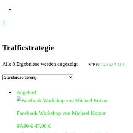
Trafficstrategie
Alle 8 Ergebnisse werden angezeigt
VIEW:
24
/
48
/
ALL
Angebot!
Facebook Workshop von Michael Kotzur
Ursprünglicher
Aktueller
97,00
€
47,00
€