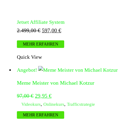
2.499,00 €
597,00 €.
Jetset Affiliate System
Ursprünglicher
Aktueller
2.499,00
€
597,00
€
Preis
Preis
MEHR ERFAHREN
war:
ist:
2.499,00 €
597,00 €.
Quick View
Angebot!
Meme Meister von Michael Kotzur
Ursprünglicher
Aktueller
97,00
€
29,95
€
Preis
Preis
,
,
Videokurs
Onlinekurs
Trafficstrategie
war:
ist:
MEHR ERFAHREN
97,00 €
29,95 €.