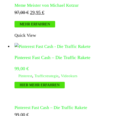
Meme Meister von Michael Kotzur
Ursprünglicher
Aktueller
97,00
€
29,95
€
Preis
Preis
MEHR ERFAHREN
war:
ist:
97,00 €
29,95 €.
Quick View
Pinterest Fast Cash – Die Traffic Rakete
99,00
€
,
,
Pinterest
Trafficstrategie
Videokurs
HIER MEHR ERFAHREN
Pinterest Fast Cash – Die Traffic Rakete
99,00
€