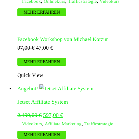
Preis
Preis
,
,
,
Facebook
Onlinekurs
Trafficstrategie
Videokurs
war:
ist:
MEHR ERFAHREN
97,00 €
47,00 €.
Facebook Workshop von Michael Kotzur
Ursprünglicher
Aktueller
97,00
€
47,00
€
Preis
Preis
MEHR ERFAHREN
war:
ist:
97,00 €
47,00 €.
Quick View
Angebot!
Jetset Affiliate System
Ursprünglicher
Aktueller
2.499,00
€
597,00
€
Preis
Preis
,
,
Videokurs
Affiliate Marketing
Trafficstrategie
war:
ist:
MEHR ERFAHREN