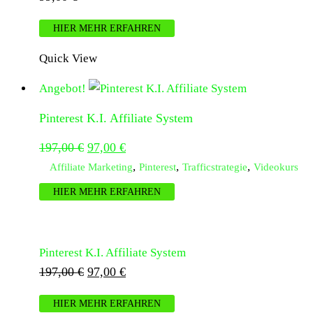
HIER MEHR ERFAHREN
Quick View
Angebot!
Pinterest K.I. Affiliate System
Ursprünglicher
Aktueller
197,00
€
97,00
€
Preis
Preis
,
,
,
Affiliate Marketing
Pinterest
Trafficstrategie
Videokurs
war:
ist:
HIER MEHR ERFAHREN
197,00 €
97,00 €.
Pinterest K.I. Affiliate System
Ursprünglicher
Aktueller
197,00
€
97,00
€
Preis
Preis
HIER MEHR ERFAHREN
war:
ist: